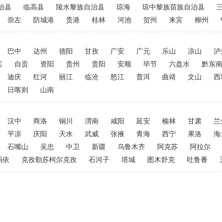
治县
临高县
陵水黎族自治县
琼海
琼中黎族苗族自治县
崇左
防城港
贵港
桂林
河池
贺州
来宾
柳州
巴中
达州
德阳
甘孜
广安
广元
乐山
凉山
泸
宾
自贡
资阳
贵州
贵阳
安顺
毕节
六盘水
黔东
迪庆
红河
丽江
临沧
怒江
普洱
曲靖
文山
西
日喀则
山南
汉中
商洛
铜川
渭南
咸阳
延安
榆林
甘肃
兰
平凉
庆阳
天水
武威
张掖
青海
西宁
果洛
海
石嘴山
吴忠
中卫
新疆
乌鲁木齐
阿克苏
阿拉尔
玛依
克孜勒苏柯尔克孜
石河子
塔城
图木舒克
吐鲁番