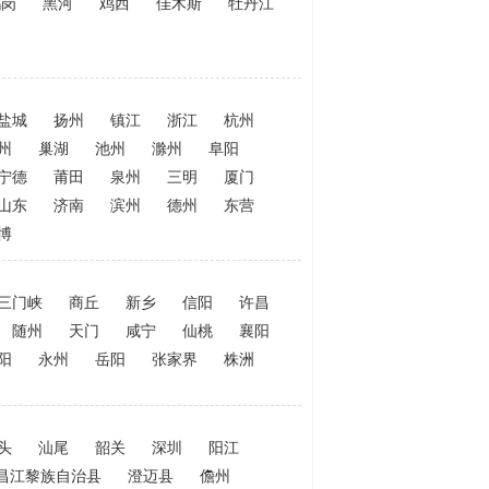
鹤岗
黑河
鸡西
佳木斯
牡丹江
盐城
扬州
镇江
浙江
杭州
州
巢湖
池州
滁州
阜阳
宁德
莆田
泉州
三明
厦门
山东
济南
滨州
德州
东营
博
三门峡
商丘
新乡
信阳
许昌
随州
天门
咸宁
仙桃
襄阳
阳
永州
岳阳
张家界
株洲
头
汕尾
韶关
深圳
阳江
昌江黎族自治县
澄迈县
儋州