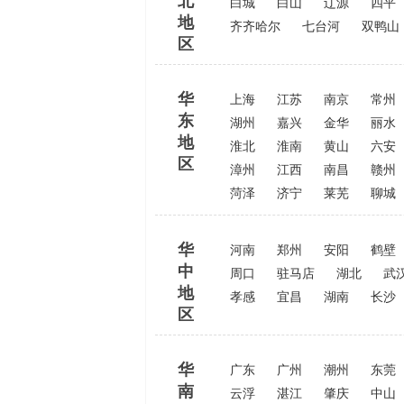
北
白城
白山
辽源
四平
地
齐齐哈尔
七台河
双鸭山
区
华
上海
江苏
南京
常州
东
湖州
嘉兴
金华
丽水
地
淮北
淮南
黄山
六安
区
漳州
江西
南昌
赣州
菏泽
济宁
莱芜
聊城
华
河南
郑州
安阳
鹤壁
中
周口
驻马店
湖北
武
地
孝感
宜昌
湖南
长沙
区
华
广东
广州
潮州
东莞
南
云浮
湛江
肇庆
中山