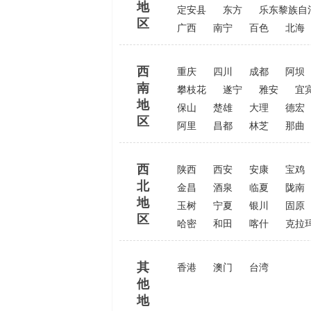
地
定安县
东方
乐东黎族自
区
广西
南宁
百色
北海
西
重庆
四川
成都
阿坝
南
攀枝花
遂宁
雅安
宜
地
保山
楚雄
大理
德宏
区
阿里
昌都
林芝
那曲
西
陕西
西安
安康
宝鸡
北
金昌
酒泉
临夏
陇南
地
玉树
宁夏
银川
固原
区
哈密
和田
喀什
克拉
其
香港
澳门
台湾
他
地