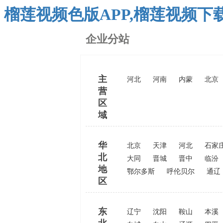
榴莲视频色版APP,榴莲视频下
企业分站
主
河北
河南
内蒙
北京
营
区
域
华
北京
天津
河北
石家
北
大同
晋城
晋中
临汾
地
鄂尔多斯
呼伦贝尔
通辽
区
东
辽宁
沈阳
鞍山
本溪