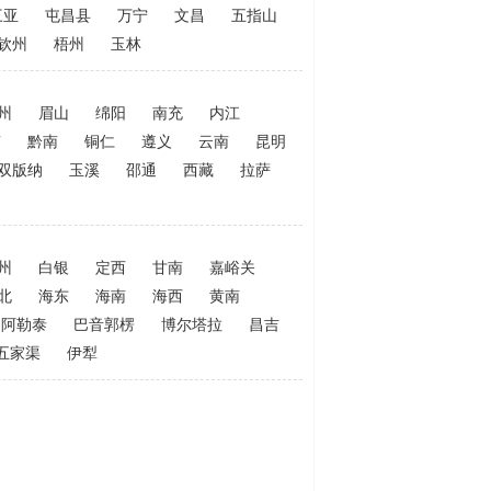
三亚
屯昌县
万宁
文昌
五指山
钦州
梧州
玉林
州
眉山
绵阳
南充
内江
南
黔南
铜仁
遵义
云南
昆明
双版纳
玉溪
邵通
西藏
拉萨
州
白银
定西
甘南
嘉峪关
北
海东
海南
海西
黄南
阿勒泰
巴音郭楞
博尔塔拉
昌吉
五家渠
伊犁