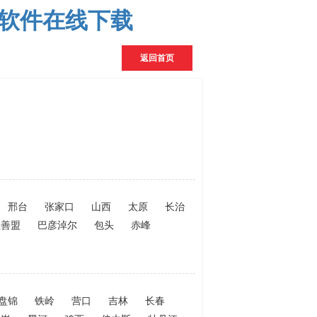
频软件在线下载
返回首页
邢台
张家口
山西
太原
长治
拉善盟
巴彦淖尔
包头
赤峰
盘锦
铁岭
营口
吉林
长春