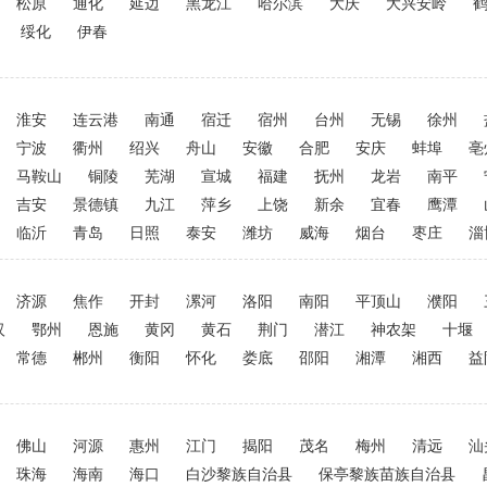
松原
通化
延边
黑龙江
哈尔滨
大庆
大兴安岭
绥化
伊春
淮安
连云港
南通
宿迁
宿州
台州
无锡
徐州
宁波
衢州
绍兴
舟山
安徽
合肥
安庆
蚌埠
亳
马鞍山
铜陵
芜湖
宣城
福建
抚州
龙岩
南平
吉安
景德镇
九江
萍乡
上饶
新余
宜春
鹰潭
临沂
青岛
日照
泰安
潍坊
威海
烟台
枣庄
淄
济源
焦作
开封
漯河
洛阳
南阳
平顶山
濮阳
汉
鄂州
恩施
黄冈
黄石
荆门
潜江
神农架
十堰
常德
郴州
衡阳
怀化
娄底
邵阳
湘潭
湘西
益
佛山
河源
惠州
江门
揭阳
茂名
梅州
清远
汕
珠海
海南
海口
白沙黎族自治县
保亭黎族苗族自治县