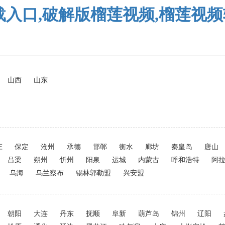
载入口,破解版榴莲视频,榴莲视
山西
山东
庄
保定
沧州
承德
邯郸
衡水
廊坊
秦皇岛
唐山
吕梁
朔州
忻州
阳泉
运城
内蒙古
呼和浩特
阿
乌海
乌兰察布
锡林郭勒盟
兴安盟
朝阳
大连
丹东
抚顺
阜新
葫芦岛
锦州
辽阳